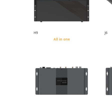
H9
J6
All in one