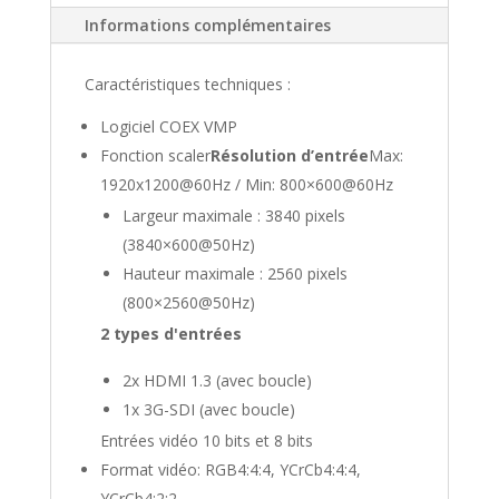
Informations complémentaires
Caractéristiques techniques :
Logiciel COEX VMP
Fonction scaler
Résolution d’entrée
Max:
1920x1200@60Hz / Min: 800×600@60Hz
Largeur maximale : 3840 pixels
(3840×600@50Hz)
Hauteur maximale : 2560 pixels
(800×2560@50Hz)
2 types d'entrées
2x HDMI 1.3 (avec boucle)
1x 3G-SDI (avec boucle)
Entrées vidéo 10 bits et 8 bits
Format vidéo: RGB4:4:4, YCrCb4:4:4,
YCrCb4:2:2