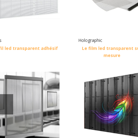
s
Holographic
fil led transparent adhésif
Le film led transparent s
mesure